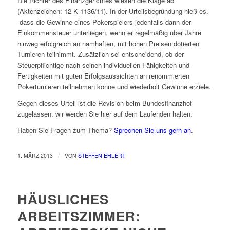
Die Richter des Finanzgerichtes wiesen die Klage ab
(Aktenzeichen: 12 K 1136/11). In der Urteilsbegründung hieß es,
dass die Gewinne eines Pokerspielers jedenfalls dann der
Einkommensteuer unterliegen, wenn er regelmäßig über Jahre
hinweg erfolgreich an namhaften, mit hohen Preisen dotierten
Turnieren teilnimmt. Zusätzlich sei entscheidend, ob der
Steuerpflichtige nach seinen individuellen Fähigkeiten und
Fertigkeiten mit guten Erfolgsaussichten an renommierten
Pokerturnieren teilnehmen könne und wiederholt Gewinne erziele.
Gegen dieses Urteil ist die Revision beim Bundesfinanzhof
zugelassen, wir werden Sie hier auf dem Laufenden halten.
Haben Sie Fragen zum Thema?
Sprechen Sie uns gern an
.
/
1. MÄRZ 2013
VON
STEFFEN EHLERT
HÄUSLICHES
ARBEITSZIMMER: