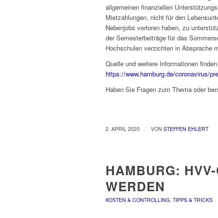
allgemeinen finanziellen Unterstützung
Mietzahlungen, nicht für den Lebensunter
Nebenjobs verloren haben, zu unterstüt
der Semesterbeiträge für das Sommersem
Hochschulen verzichten in Absprache m
Quelle und weitere Informationen finden 
https://www.hamburg.de/coronavirus/pr
Haben Sie Fragen zum Thema oder benö
/
2. APRIL 2020
VON
STEFFEN EHLERT
HAMBURG: HVV-
WERDEN
KOSTEN & CONTROLLING
,
TIPPS & TRICKS