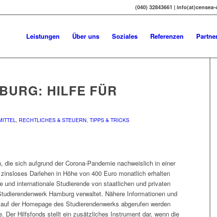
(040) 32843661 | info(at)censea
Leistungen
Über uns
Soziales
Referenzen
Partne
BURG: HILFE FÜR
ITTEL
,
RECHTLICHES & STEUERN
,
TIPPS & TRICKS
 die sich aufgrund der Corona-Pandemie nachweislich in einer
in zinsloses Darlehen in Höhe von 400 Euro monatlich erhalten
 und internationale Studierende von staatlichen und privaten
Studierendenwerk Hamburg verwaltet. Nähere Informationen und
 auf der Homepage des Studierendenwerks abgerufen werden
Der Hilfsfonds stellt ein zusätzliches Instrument dar, wenn die