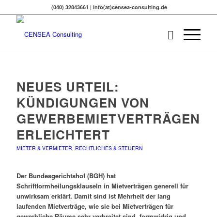
(040) 32843661 | info(at)censea-consulting.de
NEUES URTEIL:
KÜNDIGUNGEN VON
GEWERBEMIETVERTRÄGEN
ERLEICHTERT
MIETER & VERMIETER
,
RECHTLICHES & STEUERN
Der Bundesgerichtshof (BGH) hat
Schriftformheilungsklauseln in Mietverträgen generell für
unwirksam erklärt. Damit sind ist Mehrheit der lang
laufenden Mietverträge, wie sie bei Mietverträgen für
gewerbliche Räume sehr verbreitet sind, formwidrig und