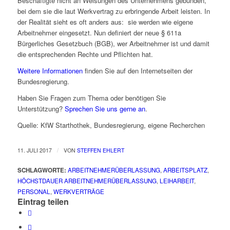
Beschäftigte nicht an Weisungen des Unternehmens gebunden,
bei dem sie die laut Werkvertrag zu erbringende Arbeit leisten. In
der Realität sieht es oft anders aus: sie werden wie eigene
Arbeitnehmer eingesetzt. Nun definiert der neue § 611a
Bürgerliches Gesetzbuch (BGB), wer Arbeitnehmer ist und damit
die entsprechenden Rechte und Pflichten hat.
Weitere Informationen
finden Sie auf den Internetseiten der
Bundesregierung.
Haben Sie Fragen zum Thema oder benötigen Sie
Unterstützung?
Sprechen Sie uns gerne an
.
Quelle: KfW Starthothek, Bundesregierung, eigene Recherchen
/
11. JULI 2017
VON
STEFFEN EHLERT
SCHLAGWORTE:
ARBEITNEHMERÜBERLASSUNG
,
ARBEITSPLATZ
,
HÖCHSTDAUER ARBEITNEHMERÜBERLASSUNG
,
LEIHARBEIT
,
PERSONAL
,
WERKVERTRÄGE
Eintrag teilen