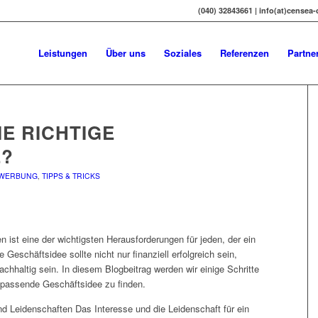
(040) 32843661 | info(at)censea
Leistungen
Über uns
Soziales
Referenzen
Partne
IE RICHTIGE
E?
 WERBUNG
,
TIPPS & TRICKS
n ist eine der wichtigsten Herausforderungen für jeden, der ein
eschäftsidee sollte nicht nur finanziell erfolgreich sein,
achhaltig sein. In diesem Blogbeitrag werden wir einige Schritte
e passende Geschäftsidee zu finden.
und Leidenschaften Das Interesse und die Leidenschaft für ein