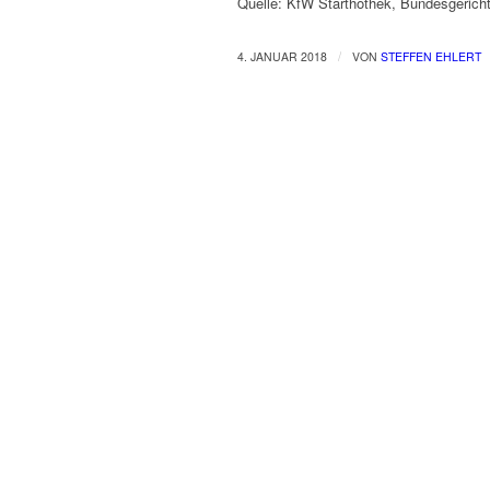
Quelle: KfW Starthothek, Bundesgerich
/
4. JANUAR 2018
VON
STEFFEN EHLERT