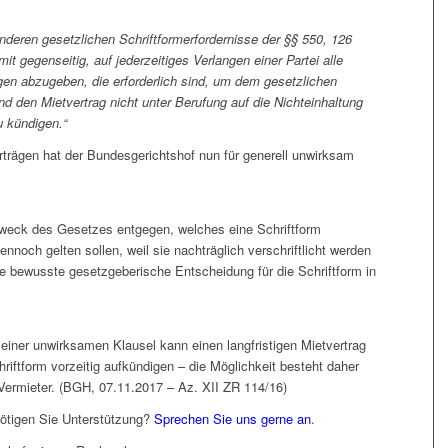
nderen gesetzlichen Schriftformerfordernisse der §§ 550, 126
it gegenseitig, auf jederzeitiges Verlangen einer Partei alle
n abzugeben, die erforderlich sind, um dem gesetzlichen
nd den Mietvertrag nicht unter Berufung auf die Nichteinhaltung
u kündigen.“
rträgen hat der Bundesgerichtshof nun für generell unwirksam
weck des Gesetzes entgegen, welches eine Schriftform
noch gelten sollen, weil sie nachträglich verschriftlicht werden
 bewusste gesetzgeberische Entscheidung für die Schriftform in
 einer unwirksamen Klausel kann einen langfristigen Mietvertrag
riftform vorzeitig aufkündigen – die Möglichkeit besteht daher
 Vermieter. (BGH, 07.11.2017 – Az. XII ZR 114/16)
tigen Sie Unterstützung?
Sprechen Sie uns gerne an
.