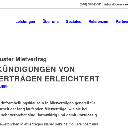
(040) 32843661 | info(at)censea
Leistungen
Über uns
Soziales
Referenzen
Partne
uster Mietvertrag
 KÜNDIGUNGEN VON
ERTRÄGEN ERLEICHTERT
EUERN
iftformheilungsklauseln in Mietverträgen generell für
rheit der lang laufenden Mietverträge, wie sie bei
sehr verbreitet sind, formwidrig und damit unzulässig.
ewerblichen Mietverträgen bisher sehr häufig vereinbart und