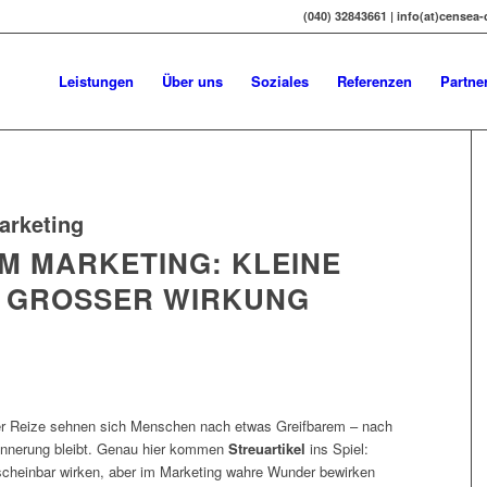
(040) 32843661 | info(at)censea
Leistungen
Über uns
Soziales
Referenzen
Partne
arketing
IM MARKETING: KLEINE
 GROSSER WIRKUNG
aler Reize sehnen sich Menschen nach etwas Greifbarem – nach
rinnerung bleibt. Genau hier kommen
Streuartikel
ins Spiel:
scheinbar wirken, aber im Marketing wahre Wunder bewirken