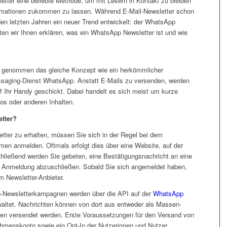
sletter eine beliebte Methode, um mit Lesern in Kontakt zu bleiben
ormationen zukommen zu lassen. Während E-Mail-Newsletter schon
 den letzten Jahren ein neuer Trend entwickelt: der WhatsApp
ten wir Ihnen erklären, was ein WhatsApp Newsletter ist und wie
e genommen das gleiche Konzept wie ein herkömmlicher
essaging-Dienst WhatsApp. Anstatt E-Mails zu versenden, werden
uf Ihr Handy geschickt. Dabei handelt es sich meist um kurze
eos oder anderen Inhalten.
etter?
er zu erhalten, müssen Sie sich in der Regel bei dem
en anmelden. Oftmals erfolgt dies über eine Website, auf der
hließend werden Sie gebeten, eine Bestätigungsnachricht an eine
Anmeldung abzuschließen. Sobald Sie sich angemeldet haben,
m Newsletter-Anbieter.
-Newsletterkampagnen werden über die API auf der
WhatsApp
waltet. Nachrichten können von dort aus entweder als Massen-
ppen versendet werden. Erste Voraussetzungen für den Versand von
hmenskonto sowie ein Opt-In der Nutzerinnen und Nutzer.