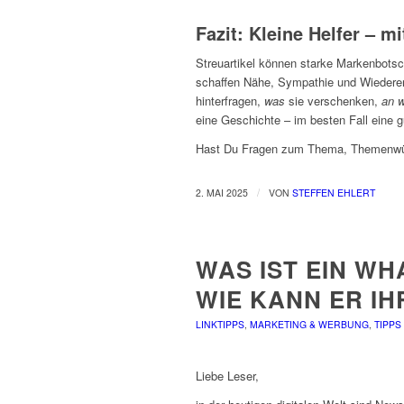
Fazit: Kleine Helfer – m
Streuartikel können starke Markenbotsch
schaffen Nähe, Sympathie und Wiedererk
hinterfragen,
was
sie verschenken,
an 
eine Geschichte – im besten Fall eine g
Hast Du Fragen zum Thema, Themenwün
/
2. MAI 2025
VON
STEFFEN EHLERT
WAS IST EIN W
WIE KANN ER I
LINKTIPPS
,
MARKETING & WERBUNG
,
TIPPS
Liebe Leser,