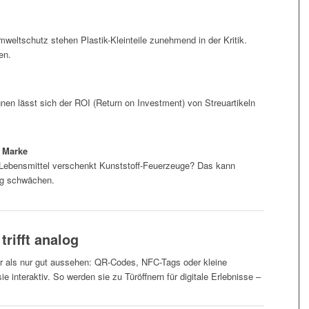
mweltschutz stehen Plastik-Kleinteile zunehmend in der Kritik.
en.
en lässt sich der ROI (Return on Investment) von Streuartikeln
r Marke
e Lebensmittel verschenkt Kunststoff-Feuerzeuge? Das kann
ng schwächen.
 trifft analog
r als nur gut aussehen: QR-Codes, NFC-Tags oder kleine
nteraktiv. So werden sie zu Türöffnern für digitale Erlebnisse –