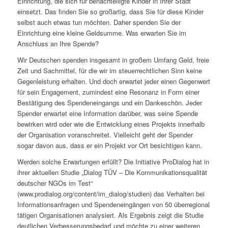
Einrichtung, die sich für benachteiligte Kinder in Ihrer Stadt
einsetzt. Das finden Sie so großartig, dass Sie für diese Kinder
selbst auch etwas tun möchten. Daher spenden Sie der
Einrichtung eine kleine Geldsumme. Was erwarten Sie im
Anschluss an Ihre Spende?
Wir Deutschen spenden insgesamt in großem Umfang Geld, freie
Zeit und Sachmittel, für die wir im steuerrechtlichen Sinn keine
Gegenleistung erhalten. Und doch erwartet jeder einen Gegenwert
für sein Engagement, zumindest eine Resonanz in Form einer
Bestätigung des Spendeneingangs und ein Dankeschön. Jeder
Spender erwartet eine Information darüber, was seine Spende
bewirken wird oder wie die Entwicklung eines Projekts innerhalb
der Organisation voranschreitet. Vielleicht geht der Spender
sogar davon aus, dass er ein Projekt vor Ort besichtigen kann.
Werden solche Erwartungen erfüllt? Die Initiative ProDialog hat in
ihrer aktuellen Studie „Dialog TÜV – Die Kommunikationsqualität
deutscher NGOs im Test“
(www.prodialog.org/content/im_dialog/studien) das Verhalten bei
Informationsanfragen und Spendeneingängen von 50 überregional
tätigen Organisationen analysiert. Als Ergebnis zeigt die Studie
deutlichen Verbesserungsbedarf und möchte zu einer weiteren