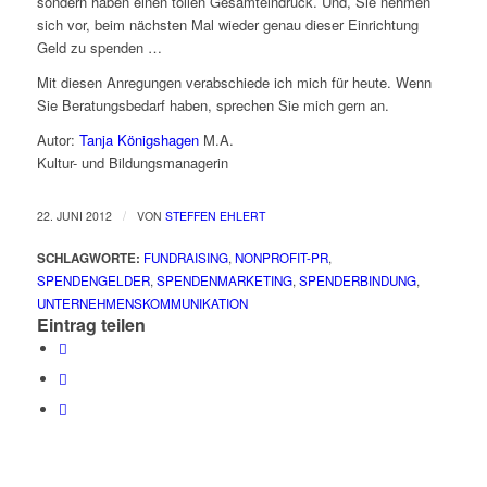
sondern haben einen tollen Gesamteindruck. Und, Sie nehmen
sich vor, beim nächsten Mal wieder genau dieser Einrichtung
Geld zu spenden …
Mit diesen Anregungen verabschiede ich mich für heute. Wenn
Sie Beratungsbedarf haben, sprechen Sie mich gern an.
Autor:
Tanja Königshagen
M.A.
Kultur- und Bildungsmanagerin
/
22. JUNI 2012
VON
STEFFEN EHLERT
SCHLAGWORTE:
FUNDRAISING
,
NONPROFIT-PR
,
SPENDENGELDER
,
SPENDENMARKETING
,
SPENDERBINDUNG
,
UNTERNEHMENSKOMMUNIKATION
Eintrag teilen