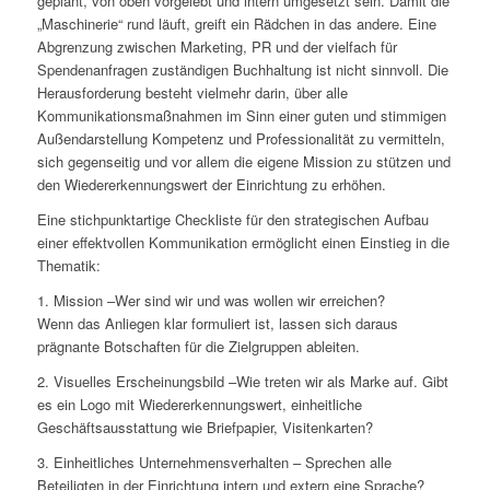
geplant, von oben vorgelebt und intern umgesetzt sein. Damit die
„Maschinerie“ rund läuft, greift ein Rädchen in das andere. Eine
Abgrenzung zwischen Marketing, PR und der vielfach für
Spendenanfragen zuständigen Buchhaltung ist nicht sinnvoll. Die
Herausforderung besteht vielmehr darin, über alle
Kommunikationsmaßnahmen im Sinn einer guten und stimmigen
Außendarstellung Kompetenz und Professionalität zu vermitteln,
sich gegenseitig und vor allem die eigene Mission zu stützen und
den Wiedererkennungswert der Einrichtung zu erhöhen.
Eine stichpunktartige Checkliste für den strategischen Aufbau
einer effektvollen Kommunikation ermöglicht einen Einstieg in die
Thematik:
1. Mission –Wer sind wir und was wollen wir erreichen?
Wenn das Anliegen klar formuliert ist, lassen sich daraus
prägnante Botschaften für die Zielgruppen ableiten.
2. Visuelles Erscheinungsbild –Wie treten wir als Marke auf. Gibt
es ein Logo mit Wiedererkennungswert, einheitliche
Geschäftsausstattung wie Briefpapier, Visitenkarten?
3. Einheitliches Unternehmensverhalten – Sprechen alle
Beteiligten in der Einrichtung intern und extern eine Sprache?