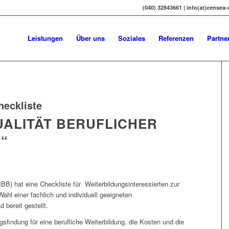
(040) 32843661 | info(at)censea
Leistungen
Über uns
Soziales
Referenzen
Partne
heckliste
UALITÄT BERUFLICHER
“
IBB) hat eine Checkliste für Weiterbildungsinteressierten zur
ahl einer fachlich und individuell geeigneten
bereit gestellt.
findung für eine berufliche Weiterbildung, die Kosten und die