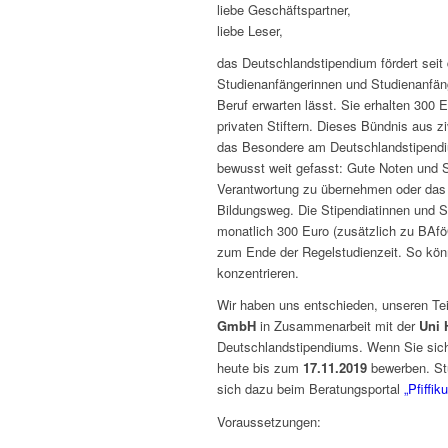
liebe Geschäftspartner,
liebe Leser,
das Deutschlandstipendium fördert se
Studienanfängerinnen und Studienanfän
Beruf erwarten lässt. Sie erhalten 300 
privaten Stiftern. Dieses Bündnis aus z
das Besondere am Deutschlandstipendium
bewusst weit gefasst: Gute Noten und S
Verantwortung zu übernehmen oder das 
Bildungsweg. Die Stipendiatinnen und 
monatlich 300 Euro (zusätzlich zu BAf
zum Ende der Regelstudienzeit. So könn
konzentrieren.
Wir haben uns entschieden, unseren Te
GmbH
in Zusammenarbeit mit der
Uni
Deutschlandstipendiums. Wenn Sie sich
heute bis zum
17.11.2019
bewerben. St
sich dazu beim Beratungsportal
„Pfiffik
Voraussetzungen: