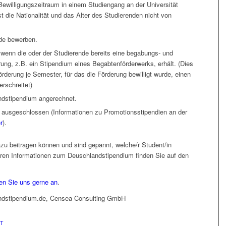
Bewilligungszeitraum in einem Studiengang an der Universität
st die Nationalität und das Alter des Studierenden nicht von
nde bewerben.
wenn die oder der Studierende bereits eine begabungs- und
rung, z.B. ein Stipendium eines Begabtenförderwerks, erhält. (Dies
rderung je Semester, für das die Förderung bewilligt wurde, einen
rschreitet)
ndstipendium angerechnet.
 ausgeschlossen (Informationen zu Promotionsstipendien an der
r
).
azu beitragen können und sind gepannt, welche/r Student/in
teren Informationen zum Deuschlandstipendium finden Sie auf den
en Sie uns gerne an
.
andstipendium.de, Censea Consulting GmbH
T