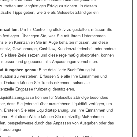
 treffen und langfristigen Erfolg zu sichern. In diesem
ktische Tipps geben, wie Sie als Soloselbstständiger ein
ennzahlen:
Um Ihr Controlling effektiv zu gestalten, müssen Sie
n festlegen. Überlegen Sie, was Sie mit Ihrem Unternehmen
anziellen Kennzahlen Sie im Auge behalten müssen, um diese
Umsatz, Gewinnmarge, Cashflow, Kundenzufriedenheit oder andere
 Sie klare Ziele setzen und diese regelmäßig überprüfen, können
ns messen und gegebenenfalls Anpassungen vornehmen.
und Ausgaben genau:
Eine detaillierte Buchführung ist
Situation zu verstehen. Erfassen Sie alle Ihre Einnahmen und
g. Dadurch können Sie Trends erkennen, saisonale
nzielle Engpässe frühzeitig identifizieren.
iquiditätsengpässe können für Soloselbstständige besonders
her, dass Sie jederzeit über ausreichend Liquidität verfügen, um
. Erstellen Sie eine Liquiditätsplanung, um Ihre Einnahmen und
ieren. Auf diese Weise können Sie rechtzeitig Maßnahmen
den, beispielsweise durch das Anpassen von Ausgaben oder das
n Forderungen.