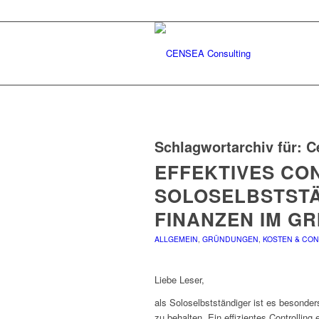
Schlagwortarchiv für:
C
EFFEKTIVES CO
SOLOSELBSTSTÄN
FINANZEN IM GR
ALLGEMEIN
,
GRÜNDUNGEN
,
KOSTEN & CO
Liebe Leser,
als Soloselbstständiger ist es besonder
zu behalten. Ein effizientes Controllin