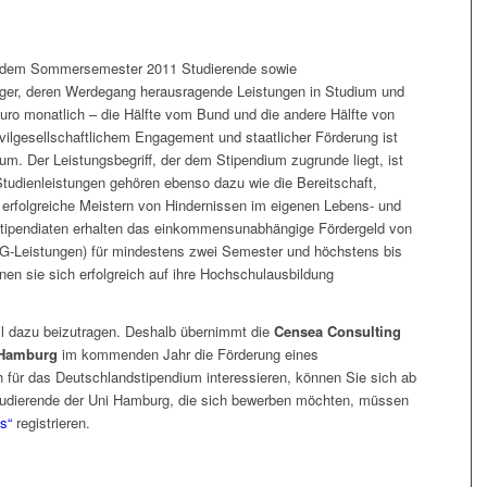
it dem Sommersemester 2011 Studierende sowie
ger, deren Werdegang herausragende Leistungen in Studium und
Euro monatlich – die Hälfte vom Bund und die andere Hälfte von
ivilgesellschaftlichem Engagement und staatlicher Förderung ist
. Der Leistungsbegriff, der dem Stipendium zugrunde liegt, ist
tudienleistungen gehören ebenso dazu wie die Bereitschaft,
erfolgreiche Meistern von Hindernissen im eigenen Lebens- und
Stipendiaten erhalten das einkommensunabhängige Fördergeld von
öG-Leistungen) für mindestens zwei Semester und höchstens bis
en sie sich erfolgreich auf ihre Hochschulausbildung
il dazu beizutragen. Deshalb übernimmt die
Censea Consulting
 Hamburg
im kommenden Jahr die Förderung eines
 für das Deutschlandstipendium interessieren, können Sie sich ab
udierende der Uni Hamburg, die sich bewerben möchten, müssen
us“
registrieren.