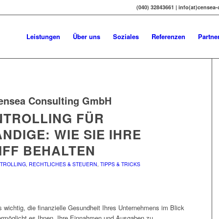
(040) 32843661 | info(at)censea
Leistungen
Über uns
Soziales
Referenzen
Partne
ensea Consulting GmbH
NTROLLING FÜR
DIGE: WIE SIE IHRE
IFF BEHALTEN
NTROLLING
,
RECHTLICHES & STEUERN
,
TIPPS & TRICKS
s wichtig, die finanzielle Gesundheit Ihres Unternehmens im Blick
g ermöglicht es Ihnen, Ihre Einnahmen und Ausgaben zu