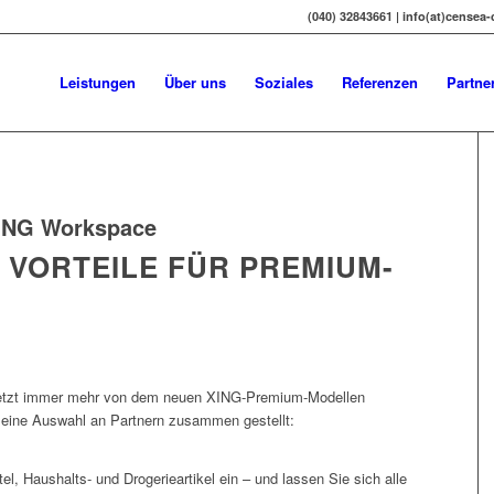
(040) 32843661 | info(at)censea
Leistungen
Über uns
Soziales
Referenzen
Partne
ING Workspace
E VORTEILE FÜR PREMIUM-
jetzt immer mehr von dem neuen XING-Premium-Modellen
 kleine Auswahl an Partnern zusammen gestellt:
, Haushalts- und Drogerieartikel ein – und lassen Sie sich alle