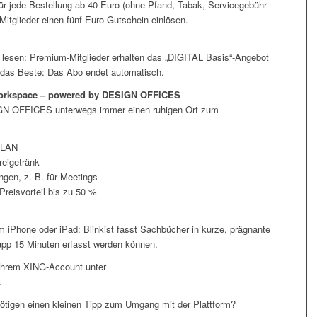
ür jede Bestellung ab 40 Euro (ohne Pfand, Tabak, Servicegebühr
tglieder einen fünf Euro-Gutschein einlösen.
esen: Premium-Mitglieder erhalten das „DIGITAL Basis“-Angebot
d das Beste: Das Abo endet automatisch.
orkspace –
powered by DESIGN OFFICES
IGN OFFICES unterwegs immer einen ruhigen Ort zum
 WLAN
reigetränk
ngen, z. B. für Meetings
Preisvorteil bis zu 50 %
m iPhone oder iPad: Blinkist fasst Sachbücher in kurze, prägnante
app 15 Minuten erfasst werden können.
 Ihrem XING-Account unter
.
tigen einen kleinen Tipp zum Umgang mit der Plattform?