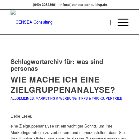
(040) 32843661 | info(at)censea-consulting.de
Schlagwortarchiv für:
was sind
personas
WIE MACHE ICH EINE
ZIELGRUPPENANALYSE?
ALLGEMEINES
,
MARKETING & WERBUNG
,
TIPPS & TRICKS
,
VERTRIEB
Liebe Leser,
eine Zielgruppenanalyse ist ein wichtiger Schritt, um Ihre
Marketingstrategie zu verbessern und sicherzustellen, dass Sie
Ihre Kunden effektiv erreichen. In diesem Blogbeitrag werden wir