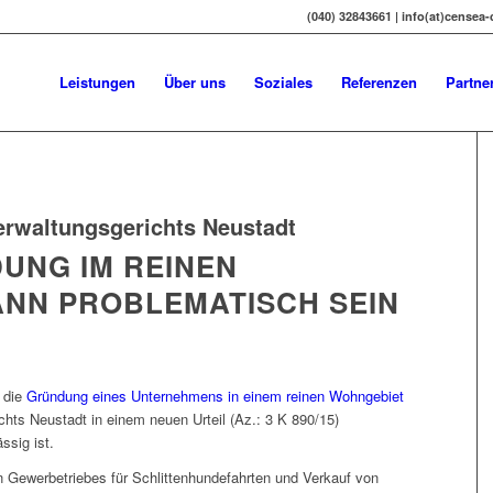
(040) 32843661 | info(at)censea
Leistungen
Über uns
Soziales
Referenzen
Partne
erwaltungsgerichts Neustadt
UNG IM REINEN
NN PROBLEMATISCH SEIN
r die
Gründung eines Unternehmens in einem reinen Wohngebiet
ichts Neustadt in einem neuen Urteil (Az.: 3 K 890/15)
ssig ist.
ein Gewerbetriebes für Schlittenhundefahrten und Verkauf von