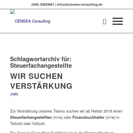
(040) 32843661 | info(at)censea-consulting.de
Schlagwortarchiv für:
Steuerfachangestellte
WIR SUCHEN
VERSTÄRKUNG
JOBS
Zur Verstärkung unseres Teams suchen wir ab Herbst 2018 einen
Steuerfachangestellten
(m/w) oder
Finanzbuchhalter
(m/w) in
Teilzeit oder Vollzeit.
Die Censea Consulting GmbH ist ein in der Region Hamburg