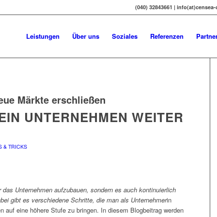
(040) 32843661 | info(at)censea
Leistungen
Über uns
Soziales
Referenzen
Partne
eue Märkte erschließen
MEIN UNTERNEHMEN WEITER
S & TRICKS
nur das Unternehmen aufzubauen, sondern es auch kontinuierlich
ei gibt es verschiedene Schritte, die man als Unternehmer
in
auf eine höhere Stufe zu bringen. In diesem Blogbeitrag werden