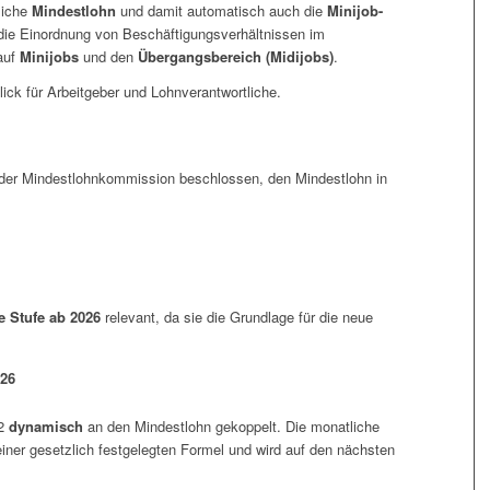
liche
Mindestlohn
und damit automatisch auch die
Minijob-
f die Einordnung von Beschäftigungsverhältnissen im
auf
Minijobs
und den
Übergangsbereich (Midijobs)
.
ick für Arbeitgeber und Lohnverantwortliche.
 der Mindestlohnkommission beschlossen, den Mindestlohn in
e Stufe ab 2026
relevant, da sie die Grundlage für die neue
026
22
dynamisch
an den Mindestlohn gekoppelt. Die monatliche
einer gesetzlich festgelegten Formel und wird auf den nächsten