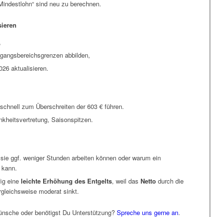
Mindestlohn“ sind neu zu berechnen.
sieren
,
gangsbereichsgrenzen abbilden,
026 aktualisieren.
chnell zum Überschreiten der 603 € führen.
nkheitsvertretung, Saisonspitzen.
 sie ggf. weniger Stunden arbeiten können oder warum ein
 kann.
fig eine
leichte Erhöhung des Entgelts
, weil das
Netto
durch die
rgleichsweise moderat sinkt.
sche oder benötigst Du Unterstützung?
Spreche uns gerne an
.