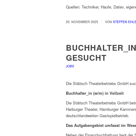
Quellen: Techniker, Haufe, Datev, eige
/
20. NOVEMBER 2025
VON
STEFFEN EHL
BUCHHALTER_IN 
GESUCHT
JOBS
Die Stäitsch Theaterbetriebs GmbH suc
Buchhalter_in (w/m) in Vollzeit
Die Stäitsch Theaterbetriebs GmbH betr
Harburger Theater, Hamburger Kammersp
deutschlandweiten Gastspielbetrieb.
Das Aufgabengebiet umfasst im Wese
Neben der Finanzbuchhaltung liegt der 