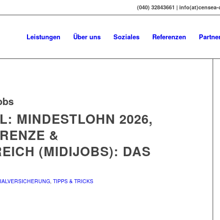
(040) 32843661 | info(at)censea
Leistungen
Über uns
Soziales
Referenzen
Partne
obs
: MINDESTLOHN 2026,
GRENZE &
ICH (MIDIJOBS): DAS
IALVERSICHERUNG
,
TIPPS & TRICKS