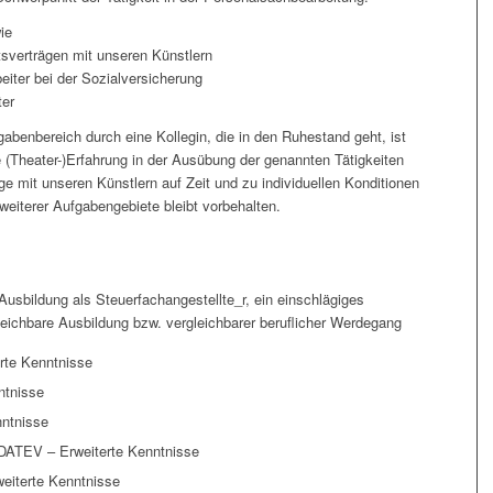
ie
tsverträgen mit unseren Künstlern
eiter bei der Sozialversicherung
ter
gabenbereich durch eine Kollegin, die in den Ruhestand geht, ist
 (Theater-)Erfahrung in der Ausübung der genannten Tätigkeiten
ge mit unseren Künstlern auf Zeit und zu individuellen Konditionen
eiterer Aufgabengebiete bleibt vorbehalten.
usbildung als Steuerfachangestellte_r, ein einschlägiges
leichbare Ausbildung bzw. vergleichbarer beruflicher Werdegang
rte Kenntnisse
ntnisse
nntnisse
DATEV – Erweiterte Kenntnisse
weiterte Kenntnisse