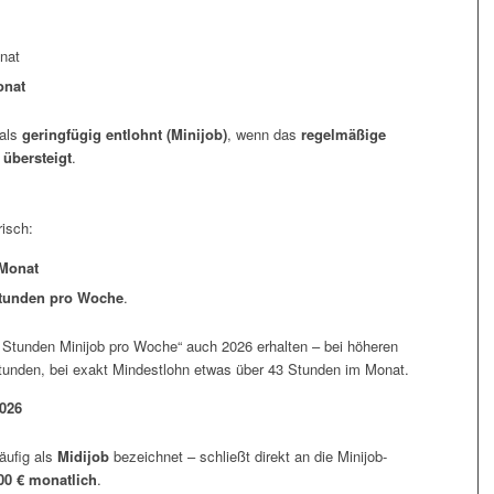
nat
onat
 als
geringfügig entlohnt (Minijob)
, wenn das
regelmäßige
 übersteigt
.
risch:
 Monat
tunden pro Woche
.
10 Stunden Minijob pro Woche“ auch 2026 erhalten – bei höheren
unden, bei exakt Mindestlohn etwas über 43 Stunden im Monat.
2026
äufig als
Midijob
bezeichnet – schließt direkt an die Minijob-
00 € monatlich
.