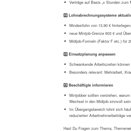
Verträge auf Basis „x Stunden zum 
2️
⃣ Lohnabrechnungssysteme aktuali
Mindestlohn von 13,90 € hinterlegen
neue Minijob-Grenze 603 € und Über
Midijob-Formeln (Faktor F etc.) für 2
3️
⃣ Einsatzplanung anpassen
Schwankende Arbeitszeiten können s
Besonders relevant: Mehrarbeit, Kra
4️
⃣ Beschäftigte informieren
Minijobber sollten verstehen, warum
Wechsel in den Midijob sinnvoll sein
Im Übergangsbereich lohnt sich häu
reduzierten Arbeitnehmerbeiträge ve
Hast Du Fragen zum Thema, Themenwün