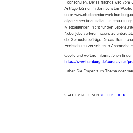
Hochschulen. Der Hilfsfonds wird vom 
Anträge können in der nächsten Woche
unter www.studierendenwerk-hamburg.de. 
allgemeinen finanziellen Unterstützung
Mietzahlungen, nicht für den Lebensunter
Nebenjobs verloren haben, zu unterstüt
der Semesterbeiträge für das Sommersem
Hochschulen verzichten in Absprache m
Quelle und weitere Informationen finden 
https://www.hamburg.de/coronavirus/pr
Haben Sie Fragen zum Thema oder benö
/
2. APRIL 2020
VON
STEFFEN EHLERT