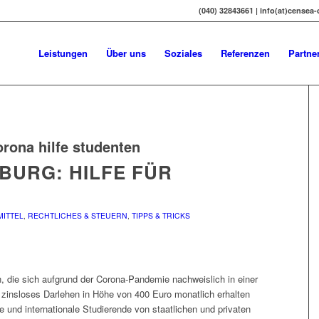
(040) 32843661 | info(at)censea
Leistungen
Über uns
Soziales
Referenzen
Partne
orona hilfe studenten
BURG: HILFE FÜR
ITTEL
,
RECHTLICHES & STEUERN
,
TIPPS & TRICKS
 die sich aufgrund der Corona-Pandemie nachweislich in einer
in zinsloses Darlehen in Höhe von 400 Euro monatlich erhalten
 und internationale Studierende von staatlichen und privaten