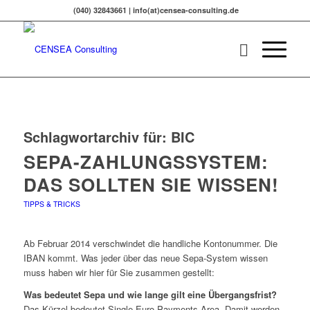
(040) 32843661 | info(at)censea-consulting.de
Schlagwortarchiv für:
BIC
SEPA-ZAHLUNGSSYSTEM:
DAS SOLLTEN SIE WISSEN!
TIPPS & TRICKS
Ab Februar 2014 verschwindet die handliche Kontonummer. Die
IBAN kommt. Was jeder über das neue Sepa-System wissen
muss haben wir hier für Sie zusammen gestellt:
Was bedeutet Sepa und wie lange gilt eine Übergangsfrist?
Das Kürzel bedeutet Single Euro Payments Area. Damit werden